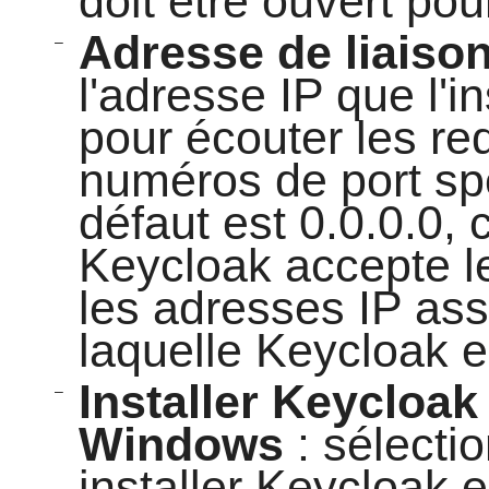
doit être ouvert pou
Adresse de liaison
–
l'adresse IP que l'i
pour écouter les re
numéros de port spé
défaut est 0.0.0.0, 
Keycloak accepte l
les adresses IP as
laquelle Keycloak es
Installer Keycloak
–
Windows
: sélecti
installer Keycloak 