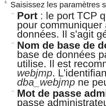
Saisissez les paramètres s
5.
Port
: le port TCP 
–
pour communiquer 
données. Il s'agit 
Nom de base de d
–
base de données pa
utilise. Il est rec
webjmp
. L'identifi
dba_webjmp
ne peu
Mot de passe admi
–
passe administrate