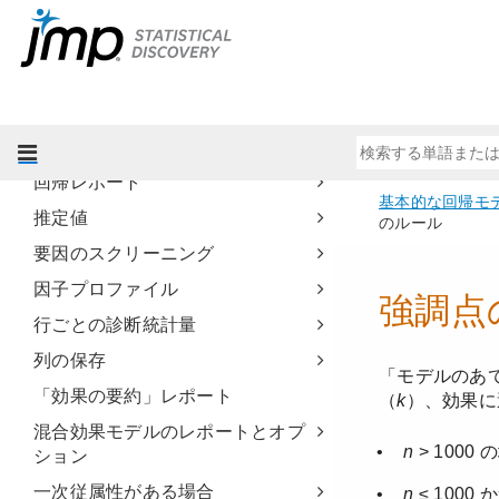
標準最小2乗法の使用例
［標準最小2乗］手法の起動
「最小2乗法によるあてはめ」レポ
ート
応答変数に対するオプション
回帰レポート
推定値
要因のスクリーニング
因子プロファイル
行ごとの診断統計量
列の保存
「効果の要約」レポート
混合効果モデルのレポートとオプ
ション
一次従属性がある場合