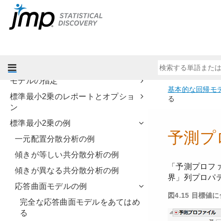
基本的な統計分析
グラフ機能
『プロファイル機能』
実験計画(DOE)
基本的な回帰モデル
モデルの指定
標準最小2乗のレポートとオプショ
ン
標準最小2乗の例
一元配置分散分析の例
傾きが等しい共分散分析の例
傾きが異なる共分散分析の例
応答曲面モデルの例
完全な応答曲面モデルをあてはめ
る