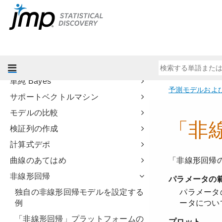
ニューラルネットワーク
パーティション
ブートストラップ森
ブースティングツリー
K近傍法
単純 Bayes
サポートベクトルマシン
モデルの比較
検証列の作成
計算式デポ
曲線のあてはめ
非線形回帰
独自の非線形回帰モデルを設定する
例
「非線形回帰」プラットフォームの