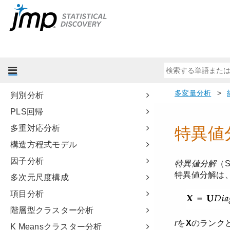
予測モデルおよび発展的なモデル
多変量分析
多変量分析について
多変量の相関
主成分分析
判別分析
PLS回帰
多重対応分析
構造方程式モデル
因子分析
多次元尺度構成
項目分析
階層型クラスター分析
K Meansクラスター分析