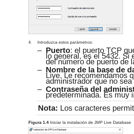
4.
Introduzca estos parámetros:
–
Puerto
: el puerto TCP qu
lo general, es el 5432. Si
del número de puerto de l
–
Nombre de la base de d
Live. Le recomendamos q
administrador que no sea
–
Contraseña del adminis
predeterminada. Es muy i
Nota:
Los caracteres permit
Figura 1.4
Iniciar la instalación de JMP Live Database