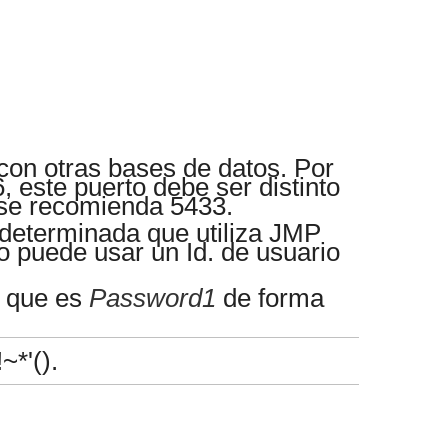
con otras bases de datos. Por
, este puerto debe ser distinto
, se recomienda 5433.
edeterminada que utiliza JMP
o puede usar un Id. de usuario
, que es
Password1
de forma
~*'().