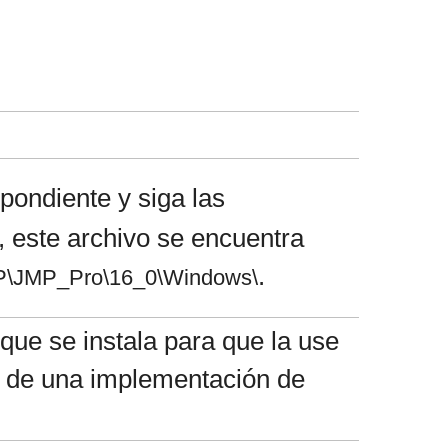
pondiente y siga las
, este archivo se encuentra
.
P\JMP_Pro\16_0\Windows\
que se instala para que la use
te de una implementación de