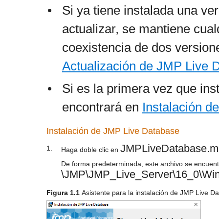
•
Si ya tiene instalada una ve
actualizar, se mantiene cua
coexistencia de dos versione
Actualización de JMP Live 
•
Si es la primera vez que ins
encontrará en
Instalación d
Instalación de JMP Live Database
JMPLiveDatabase.m
1.
Haga doble clic en
De forma predeterminada, este archivo se encuent
\JMP\JMP_Live_Server\16_0\Wi
Figura 1.1
Asistente para la instalación de JMP Live D