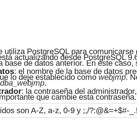
e utiliza PostgreSQL para comunicarse 
 está actualizando desde PostgreSQL 9.6
a base de datos anterior. En este caso
atos
: el nombre de la base de datos pr
ue lo deje establecido como
webjmp
. N
dba_webjmp
.
trador
: la contraseña del administrador
mportante que cambie esta contraseña.
idos son A-Z, a-z, 0-9 y ;,/?:@&=+$#-_.!