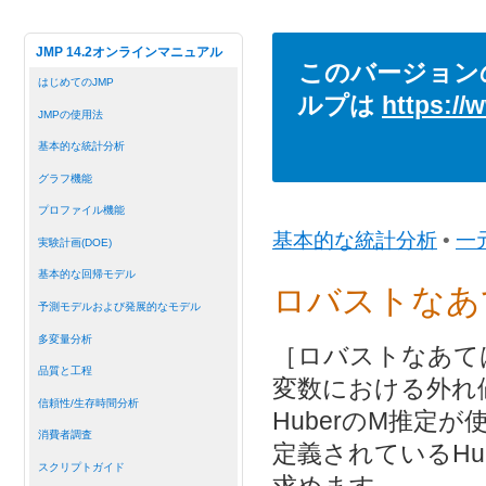
JMP 14.2オンラインマニュアル
このバージョン
はじめてのJMP
ルプは
https://
JMPの使用法
基本的な統計分析
グラフ機能
プロファイル機能
基本的な統計分析
•
一
実験計画(DOE)
基本的な回帰モデル
ロバストなあ
予測モデルおよび発展的なモデル
多変量分析
［ロバストなあて
品質と工程
変数における外れ
信頼性/生存時間分析
HuberのM推定
消費者調査
定義されているHu
スクリプトガイド