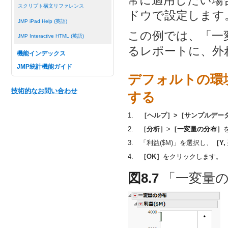
常に適用したい場
スクリプト構文リファレンス
ドウで設定します
JMP iPad Help (英語)
この例では、「一
JMP Interactive HTML (英語)
るレポートに、外
機能インデックス
JMP統計機能ガイド
デフォルトの環
技術的なお問い合わせ
する
1.
［ヘルプ］>［サンプルデー
2.
［分析］
>
［一変量の分布］
3.
「利益($M)」
を選択し、
［Y,
4.
［OK］
をクリックします。
図8.7
「一変量