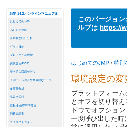
JMP 14.2オンラインマニュアル
このバージョン
はじめてのJMP
ルプは
https://
JMPの使用法
基本的な統計分析
グラフ機能
プロファイル機能
はじめてのJMP
•
特別
実験計画(DOE)
基本的な回帰モデル
環境設定の変
予測モデルおよび発展的なモデル
多変量分析
プラットフォーム
品質と工程
とオフを切り替え
信頼性/生存時間分析
ドウでオプション
消費者調査
一度呼び出した時
スクリプトガイド