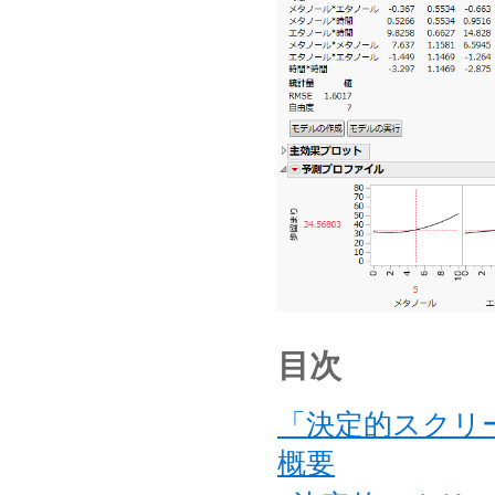
目次
「決定的スクリ
概要