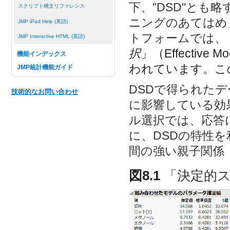
下、"DSD"とも
スクリプト構文リファレンス
ニングのあてはめ
JMP iPad Help (英語)
トフォームでは、
JMP Interactive HTML (英語)
択
」（Effective 
機能インデックス
われています。こ
JMP統計機能ガイド
DSDで得られた
技術的なお問い合わせ
に影響している効
ル選択では、応答
に、DSDの特性
間の強い親子関係（str
図8.1
「決定的