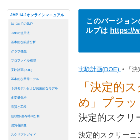
JMP 14.2オンラインマニュアル
このバージョン
はじめてのJMP
ルプは
https://
JMPの使用法
基本的な統計分析
グラフ機能
プロファイル機能
実験計画(DOE)
• 「
実験計画(DOE)
基本的な回帰モデル
「決定的ス
予測モデルおよび発展的なモデル
多変量分析
め」プラッ
品質と工程
決定的スクリ
信頼性/生存時間分析
消費者調査
決定的スクリーニング計画（
スクリプトガイド