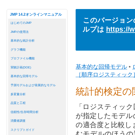
JMP 14.2オンラインマニュアル
このバージョン
はじめてのJMP
ルプは
https://
JMPの使用法
基本的な統計分析
グラフ機能
プロファイル機能
基本的な回帰モデル
•
実験計画(DOE)
［順序ロジスティック
基本的な回帰モデル
予測モデルおよび発展的なモデル
統計的検定の
多変量分析
品質と工程
「ロジスティック
信頼性/生存時間分析
が指定したモデル
消費者調査
の適合度と比較し
スクリプトガイド
むモデルのほうの