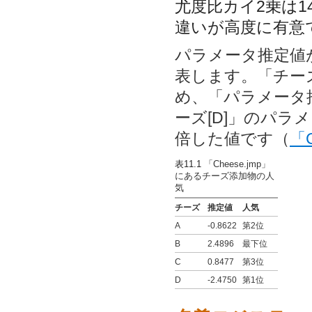
尤度比カイ2乗は1
違いが高度に有意
パラメータ推定値
表します。「チー
め、「パラメータ
ーズ[D]」のパラ
倍した値です（
「
表11.1
「Cheese.jmp」
にあるチーズ添加物の人
気
チーズ
推定値
人気
A
-0.8622
第2位
B
2.4896
最下位
C
0.8477
第3位
D
-2.4750
第1位