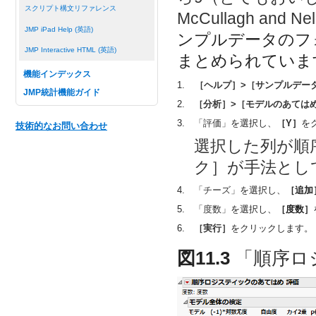
スクリプト構文リファレンス
McCullagh and Ne
JMP iPad Help (英語)
ンプルデータのフ
JMP Interactive HTML (英語)
まとめられていま
機能インデックス
1.
［ヘルプ］>［サンプルデー
JMP統計機能ガイド
2.
［分析］>［モデルのあては
3.
「評価」
を選択し、
［Y］
を
技術的なお問い合わせ
選択した列が順
ク］が手法とし
4.
「チーズ」
を選択し、
［追加
5.
「度数」
を選択し、
［度数］
6.
［実行］
をクリックします。
図11.3
「順序ロ