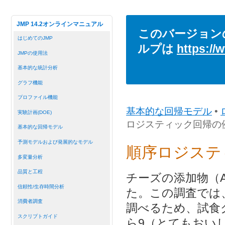
JMP 14.2オンラインマニュアル
このバージョン
はじめてのJMP
ルプは
https://
JMPの使用法
基本的な統計分析
グラフ機能
プロファイル機能
基本的な回帰モデル
•
実験計画(DOE)
ロジスティック回帰の
基本的な回帰モデル
予測モデルおよび発展的なモデル
順序ロジステ
多変量分析
品質と工程
チーズの添加物（
信頼性/生存時間分析
た。この調査では
消費者調査
調べるため、試食
スクリプトガイド
ら9（とてもおい