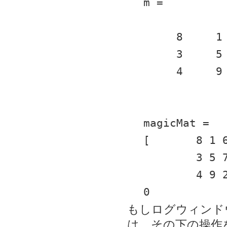
m =
     8    
     3    
     4    
magicMat =
[	8 1 
	3 5 
	4 9 
0
もしログウィンド
は、その下の操作