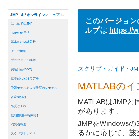
JMP 14.2オンラインマニュアル
このバージョン
はじめてのJMP
ルプは
https://
JMPの使用法
基本的な統計分析
グラフ機能
プロファイル機能
スクリプトガイド
•
J
実験計画(DOE)
基本的な回帰モデル
MATLABの
予測モデルおよび発展的なモデル
多変量分析
MATLABはJM
品質と工程
があります。
信頼性/生存時間分析
JMPをWindo
消費者調査
るかに応じて、該
スクリプトガイド