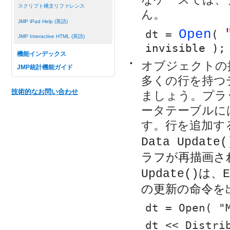
スクリプト構文リファレンス
ん。
JMP iPad Help (英語)
Open
dt = 
( 
JMP Interactive HTML (英語)
invisible );
機能インデックス
•
オブジェクトの
JMP統計機能ガイド
多くの行を持つ
技術的なお問い合わせ
ましょう。プラ
ータテーブルに
す。行を追加す
Data Update(
ラフが再描画さ
は、
Update()
E
の更新の命令を
dt = Open( "
dt << Distri