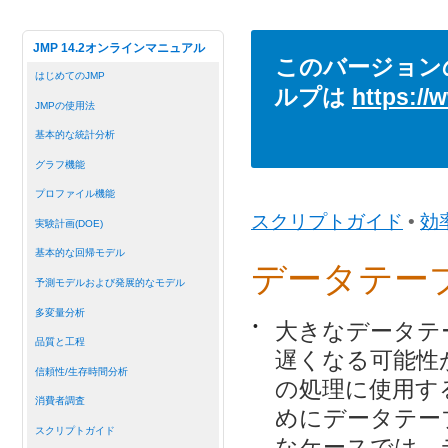
JMP 14.2オンラインマニュアル
このバージョン
はじめてのJMP
ルプは
https://
JMPの使用法
基本的な統計分析
グラフ機能
プロファイル機能
スクリプトガイド
•
効
実験計画(DOE)
基本的な回帰モデル
データテー
予測モデルおよび発展的なモデル
多変量分析
•
大きなデータテ
品質と工程
遅くなる可能性
信頼性/生存時間分析
の処理に使用す
消費者調査
めにデータテー
スクリプトガイド
なケースでは、