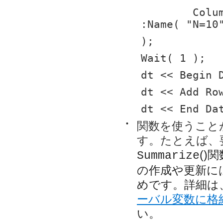
	Column( :Name( "N=1" ), :Name( "N=5" ), 
:Name( "N=10
);
Wait( 1 );
dt << Begin 
dt << Add Ro
dt << End Da
•
関数を使うこと
す。たとえば、
()
Summarize
の作成や更新に
めです。詳細は
ーバル変数に格
い。