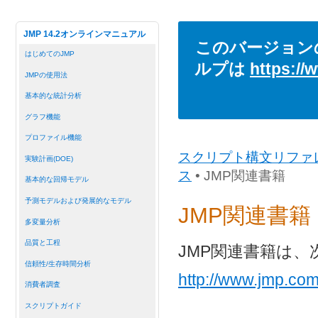
JMP 14.2オンラインマニュアル
このバージョン
はじめてのJMP
ルプは
https://
JMPの使用法
基本的な統計分析
グラフ機能
プロファイル機能
スクリプト構文リファ
実験計画(DOE)
ス
• JMP関連書籍
基本的な回帰モデル
予測モデルおよび発展的なモデル
JMP関連書籍
多変量分析
品質と工程
JMP関連書籍は、
信頼性/生存時間分析
http://www.jmp.com
消費者調査
スクリプトガイド