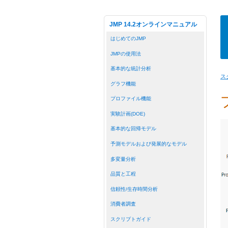
JMP 14.2オンラインマニュアル
はじめてのJMP
JMPの使用法
基本的な統計分析
ス
グラフ機能
プロファイル機能
実験計画(DOE)
基本的な回帰モデル
予測モデルおよび発展的なモデル
多変量分析
品質と工程
信頼性/生存時間分析
消費者調査
スクリプトガイド