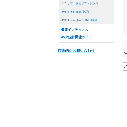
スクリプト構文リファレンス
JMP iPad Help (英語)
JMP Interactive HTML (英語)
機能インデックス
JMP統計機能ガイド
技術的なお問い合わせ