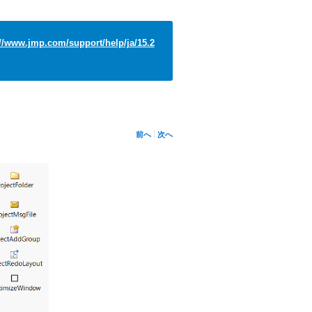
://www.jmp.com/support/help/ja/15.2
前へ
次へ