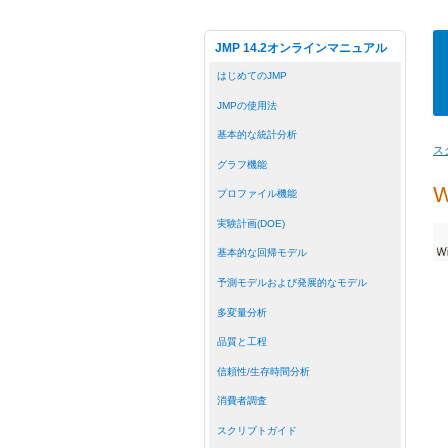
JMP 14.2オンラインマニュアル
はじめてのJMP
JMPの使用法
基本的な統計分析
ス
グラフ機能
プロファイル機能
実験計画(DOE)
基本的な回帰モデル
予測モデルおよび発展的なモデル
多変量分析
品質と工程
信頼性/生存時間分析
消費者調査
スクリプトガイド