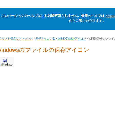
このバージョンのヘルプはこれ以降更新されません。最新のヘルプは
https
からご覧いただけます。
クリプト構文リファレンス
•
JMPアイコン名
•
WINDOWSのアイコン
• WINDOWSのファ
Windowsのファイルの保存アイコン