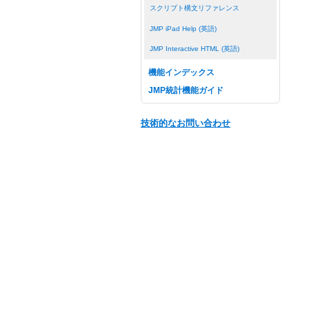
スクリプト構文リファレンス
JMP iPad Help (英語)
JMP Interactive HTML (英語)
機能インデックス
JMP統計機能ガイド
技術的なお問い合わせ