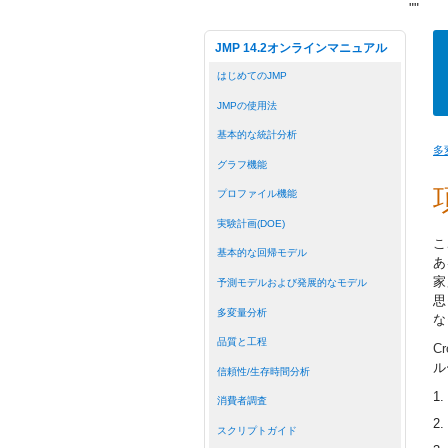
"
"
JMP 14.2オンラインマニュアル
はじめてのJMP
JMPの使用法
基本的な統計分析
多
グラフ機能
プロファイル機能
実験計画(DOE)
こ
基本的な回帰モデル
あ
家
予測モデルおよび発展的なモデル
思
多変量分析
な
品質と工程
C
ル
信頼性/生存時間分析
1.
消費者調査
2.
スクリプトガイド