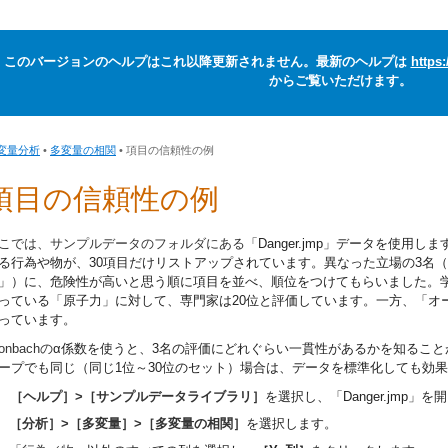
このバージョンのヘルプはこれ以降更新されません。最新のヘルプは
https
からご覧いただけます。
変量分析
•
多変量の相関
• 項目の信頼性の例
項目の信頼性の例
こでは、サンプルデータのフォルダにある
「Danger.jmp」
データを使用しま
る行為や物が、30項目だけリストアップされています。異なった立場の3名
」）に、危険性が高いと思う順に項目を並べ、順位をつけてもらいました。
っている「原子力」に対して、専門家は20位と評価しています。一方、「オ
っています。
ronbachの
α
係数を使うと、3名の評価にどれぐらい一貫性があるかを知ること
ープでも同じ（同じ1位～30位のセット）場合は、データを標準化しても効
［ヘルプ］>［サンプルデータライブラリ］
を選択し、
「Danger.jmp」
を開
［分析］>［多変量］>［多変量の相関］
を選択します。