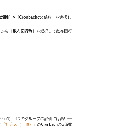
頼性］>［Cronbachの
α
係数］を選択し
ーから
［散布図行列］
を選択して散布図行
.8666で、3つのグループの評価には高い一
と
「社会人（一般）」
のCronbachの
α
係数