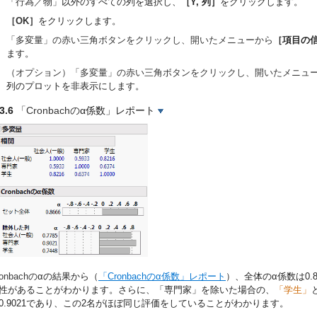
「行為／物」
以外のすべての列を選択し、
［Y, 列］
をクリックします。
［OK］
をクリックします。
「多変量」の赤い三角ボタンをクリックし、開いたメニューから
［項目の信
ます。
（オプション）「多変量」の赤い三角ボタンをクリックし、開いたメニュ
列のプロットを非表示にします。
3.6
「Cronbachの
α
係数」レポート
ronbachの
α
の結果から（
「Cronbachの
α
係数」レポート
）、全体の
α
係数は0
性があることがわかります。さらに、「専門家」を除いた場合の、
「学生」
0.9021であり、この2名がほぼ同じ評価をしていることがわかります。