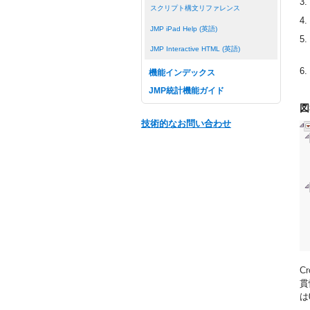
3.
スクリプト構文リファレンス
4.
JMP iPad Help (英語)
5.
JMP Interactive HTML (英語)
6.
機能インデックス
JMP統計機能ガイド
図
技術的なお問い合わせ
C
貫
は