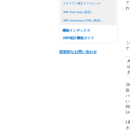
て
スクリプト構文リファレンス
れ
JMP iPad Help (英語)
JMP Interactive HTML (英語)
機能インデックス
JMP統計機能ガイド
こ
ク
技術的なお問い合わせ
J
扱
パ
い
同
L
L
さ