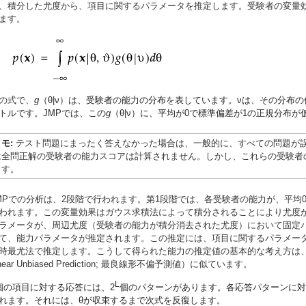
、積分した尤度から、項目に関するパラメータを推定します。受験者の変量
ます。
の式で、
g
（
θ
|
ν
）は、受験者の能力の分布を表しています。
ν
は、その分布の
トルです。JMPでは、この
g
（
θ
|
ν
）に、平均が0で標準偏差が1の正規分布が
メモ:
テスト問題にまったく答えなかった場合は、一般的に、すべての問題が
は全問正解の受験者の能力スコアは計算されません。しかし、これらの受験者
ます。
MPでの分析は、2段階で行われます。第1段階では、各受験者の能力が、平均0
われます。この変量効果はガウス求積法によって積分されることにより尤度
ラメータが、周辺尤度（受験者の能力が積分消去された尤度）において固定
て、能力パラメータが推定されます。この推定には、項目に関するパラメー
時最尤法で推定します。こうして得られた能力の推定値の基本的な考え方は、混
inear Unbiased Prediction; 最良線形不偏予測値）に似ています。
L
個の項目に対する応答には、2
個のパターンがあります。各応答パターンに対
れます。それには、
θ
が収束するまで次式を反復します。