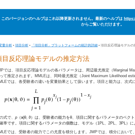
このバージョンのヘルプはこれ以降更新されません。最新のヘルプは
https
からご覧いただけます。
変量分析
•
項目分析
•
「項目分析」プラットフォームの統計的詳細
• 項目反応理論モデルの
項目反応理論モデルの推定方法
MPでは、項目反応理論モデルの各パラメータは、周辺最尤推定（Marginal Maximum Lik
って推定されます。MMLEは、同時最尤推定（Joint Maximum Likelihood es
MLEでは、各受験者の違いを変量効果として扱います。項目と能力は、次式
の式で、
p
（
x
|
θ
,
ϑ
）は、受験者の能力を
θ
、項目に関するパラメータのベクト
確率です。項目に関するパラメータの個数は、モデル（1PL、2PL、3PL）
MLEでは、受験者の能力でこの尤度を積分します。JMPでは、積分におい