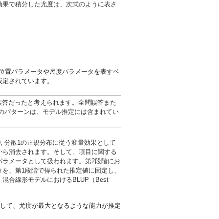
効果で積分した尤度は、次式のように表さ
位置パラメータや尺度パラメータを表すベ
仮定されています。
誤答だったと考えられます。全問誤答また
のパターンは、モデル推定には含まれてい
, 分散1の正規分布に従う変量効果として
から消去されます。そして、項目に関する
パラメータとして扱われます。第2段階にお
タを、第1段階で得られた推定値に固定し、
合線形モデルにおけるBLUP（Best
して、尤度が最大となるような能力が推定