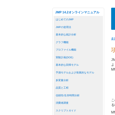
JMP 14.2オンラインマニュアル
はじめてのJMP
JMPの使用法
基本的な統計分析
多
グラフ機能
プロファイル機能
実験計画(DOE)
J
よ
基本的な回帰モデル
M
予測モデルおよび発展的なモデル
多変量分析
品質と工程
信頼性/生存時間分析
こ
消費者調査
る
スクリプトガイド
M