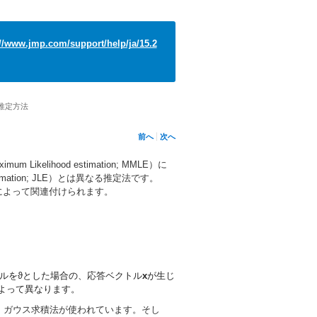
://www.jmp.com/support/help/ja/15.2
推定方法
前へ
次へ
elihood estimation; MMLE）に
timation; JLE）とは異なる推定法です。
によって関連付けられます。
ルを
ϑ
とした場合の、応答ベクトル
x
が生じ
によって異なります。
て、ガウス求積法が使われています。そし