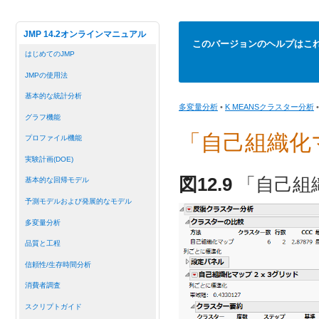
JMP 14.2オンラインマニュアル
このバージョンのヘルプはこ
はじめてのJMP
JMPの使用法
基本的な統計分析
多変量分析
•
K MEANSクラスター分析
グラフ機能
「自己組織化
プロファイル機能
実験計画(DOE)
図12.9
「自己組
基本的な回帰モデル
予測モデルおよび発展的なモデル
多変量分析
品質と工程
信頼性/生存時間分析
消費者調査
スクリプトガイド