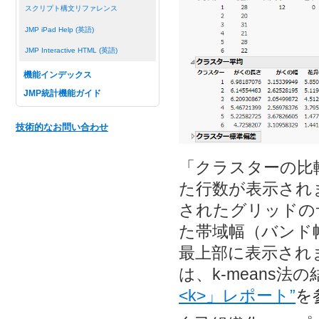
スクリプト構文リファレンス
JMP iPad Help (英語)
JMP Interactive HTML (英語)
機能インデックス
JMP統計機能ガイド
技術的なお問い合わせ
「クラスターの比
た行数が表示され
されたグリッドの
た帯域幅（バンド
最上部に表示され
は、k-means法
<k>」レポート”
を