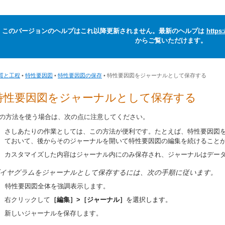
このバージョンのヘルプはこれ以降更新されません。最新のヘルプは
https
からご覧いただけます。
質と工程
•
特性要因図
•
特性要因図の保存
• 特性要因図をジャーナルとして保存する
特性要因図をジャーナルとして保存する
の方法を使う場合は、次の点に注意してください。
さしあたりの作業としては、この方法が便利です。たとえば、特性要因図
ておいて、後からそのジャーナルを開いて特性要因図の編集を続けること
カスタマイズした内容はジャーナル内にのみ保存され、ジャーナルはデー
イヤグラムをジャーナルとして保存するには、次の手順に従います。
特性要因図全体を強調表示します。
右クリックして
［編集］>［ジャーナル］
を選択します。
新しいジャーナルを保存します。