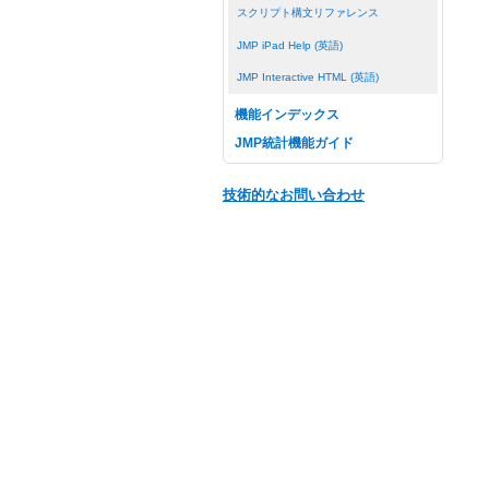
スクリプト構文リファレンス
JMP iPad Help (英語)
JMP Interactive HTML (英語)
機能インデックス
JMP統計機能ガイド
技術的なお問い合わせ