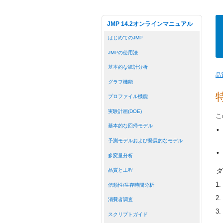
JMP 14.2オンラインマニュアル
はじめてのJMP
JMPの使用法
基本的な統計分析
品
グラフ機能
プロファイル機能
実験計画(DOE)
こ
基本的な回帰モデル
•
予測モデルおよび発展的なモデル
•
多変量分析
ダ
品質と工程
1.
信頼性/生存時間分析
2.
消費者調査
3.
スクリプトガイド