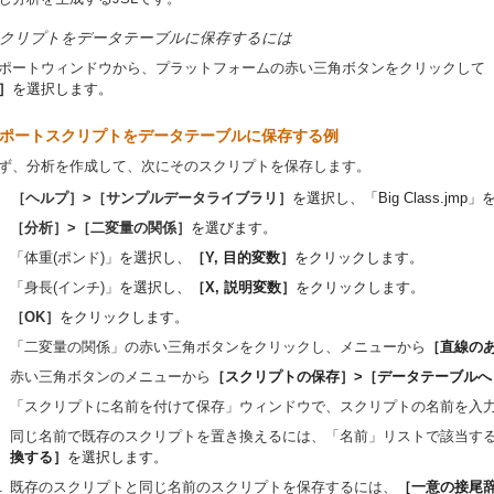
クリプトをデータテーブルに保存するには
ポートウィンドウから、プラットフォームの赤い三角ボタンをクリックして
］
を選択します。
ポートスクリプトをデータテーブルに保存する例
ず、分析を作成して、次にそのスクリプトを保存します。
［ヘルプ］>［サンプルデータライブラリ］
を選択し、
「Big Class.jmp」
［分析］>［二変量の関係］
を選びます。
「体重(ポンド)」
を選択し、
［Y, 目的変数］
をクリックします。
「身長(インチ)」
を選択し、
［X, 説明変数］
をクリックします。
［OK］
をクリックします。
「二変量の関係」の赤い三角ボタンをクリックし、メニューから
［直線の
赤い三角ボタンのメニューから
［スクリプトの保存］>［データテーブルへ
「スクリプトに名前を付けて保存」ウィンドウで、スクリプトの名前を入
同じ名前で既存のスクリプトを置き換えるには、「名前」リストで該当す
換する］
を選択します。
.
既存のスクリプトと同じ名前のスクリプトを保存するには、
［一意の接尾