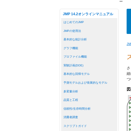
"
"
JMP 14.2オンラインマニュアル
はじめてのJMP
JMPの使用法
基本的な統計分析
J
グラフ機能
プロファイル機能
実験計画(DOE)
さ
細
基本的な回帰モデル
つ
予測モデルおよび発展的なモデル
図
多変量分析
品質と工程
信頼性/生存時間分析
消費者調査
スクリプトガイド