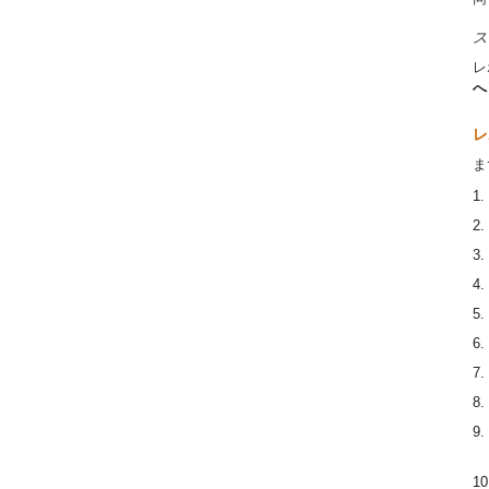
ス
レ
へ
レ
ま
1.
2.
3.
4.
5.
6.
7.
8.
9.
10