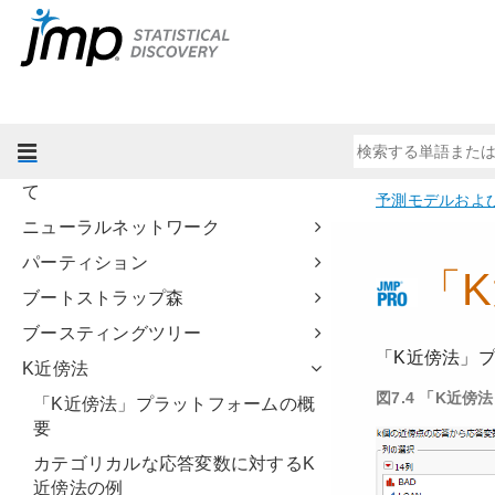
『プロファイル機能』
実験計画(DOE)
基本的な回帰モデル
予測モデルおよび発展的なモデル
予測モデルと発展的なモデルについ
て
ニューラルネットワーク
パーティション
ブートストラップ森
ブースティングツリー
K近傍法
「K近傍法」プラットフォームの概
要
カテゴリカルな応答変数に対するK
近傍法の例