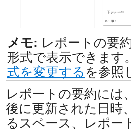
メモ:
レポートの要
形式で表示できます
式を変更する
を参照
レポートの要約には
後に更新された日時
るスペース、レポー