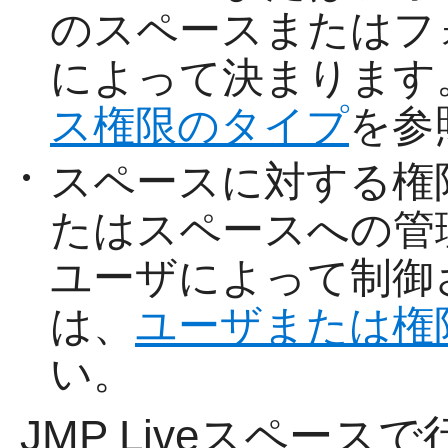
のスペースまたはフ
によって決まります
ス権限のタイプ
を参
スペースに対する権
•
たはスペースへの管理ア
ユーザによって制御
は、
ユーザまたは権
い。
JMP Live
スペースで