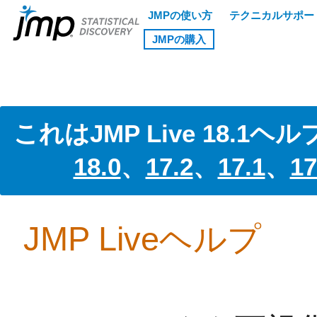
これはJMP Live 18.
18.0
、
17.2
、
17.1
、
17
JMP Liveヘルプ