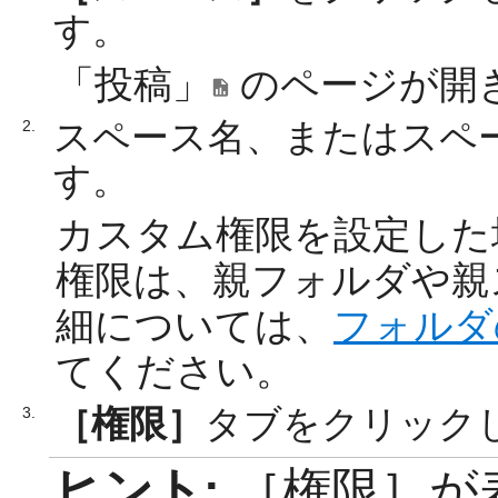
す。
「投稿」
のページが開
スペース名、またはスペ
2.
す。
カスタム権限を設定した
権限は、親フォルダや親
細については、
フォルダ
てください。
［権限］
タブをクリック
3.
ヒント:
［権限］が