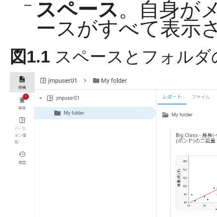
–
スペース
。自身が
ースがすべて表示
図1.1
スペースとフォルダ