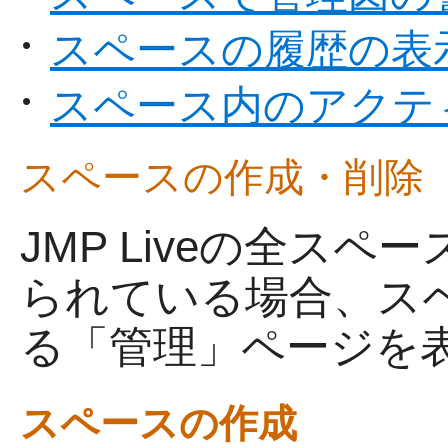
スペースの履歴の表
•
スペース内のアクテ
•
スペースの作成・削除
JMP Liveの全ス
られている場合、ス
る「管理」ページを
スペースの作成