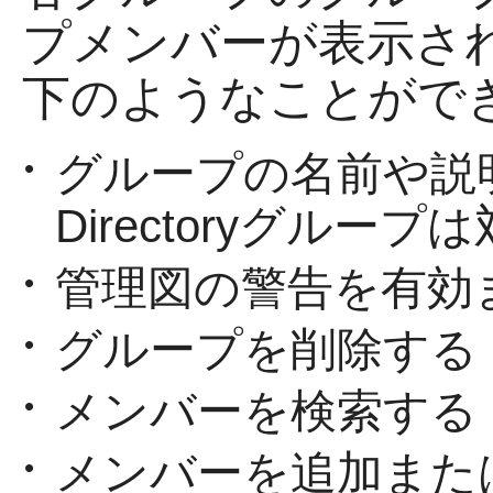
プメンバーが表示さ
下のようなことがで
グループの名前や説明を
•
Directoryグループ
管理図の警告を有効
•
グループを削除する
•
メンバーを検索する
•
メンバーを追加または削
•