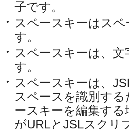
子です。
スペースキーはスペ
•
す。
スペースキーは、文
•
す。
スペースキーは、J
•
スペースを識別する
ースキーを編集する
がURLとJSLスク