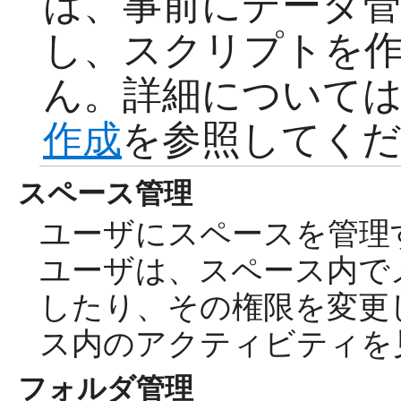
は、事前にデータ管
し、スクリプトを
ん。詳細について
作成
を参照してく
スペース管理
ユーザにスペースを管理
ユーザは、スペース内で
したり、その権限を変更
ス内のアクティビティを
フォルダ管理