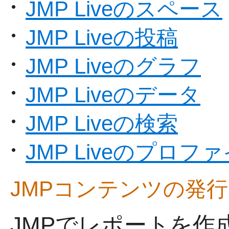
JMP Liveのスペース
•
JMP Liveの投稿
•
JMP Liveのグラフ
•
JMP Liveのデータ
•
JMP Liveの検索
•
JMP Liveのプロ
•
JMPコンテンツの発行
JMPでレポートを作