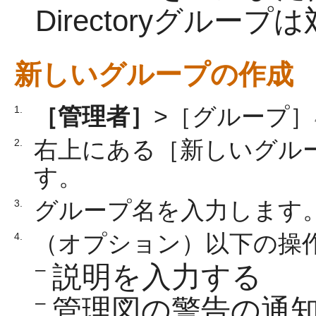
Directoryグループ
新しいグループの作成
［管理者］
>［グループ］
1.
右上にある
［新しいグル
2.
す。
グループ名を入力します
3.
（オプション）以下の操
4.
–
説明を入力する
–
管理図の警告の通