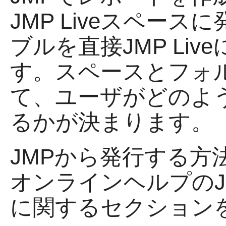
JMP Liveスペー
ブルを直接JMP Li
す。スペースとフォ
て、ユーザがどのよ
るかが決まります。
JMPから発行する方
オンラインヘルプのJM
に関するセクション