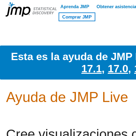
Esta es la ayuda de JMP 
17.1
,
17.0
,
Ayuda de JMP Live
Cree visualizaciones 