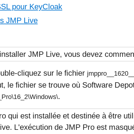
s SSL pour KeyCloak
es JMP Live
installer JMP Live, vous devez commenc
uble-cliquez sur le fichier
jmppro__1620_
ut, le fichier se trouve où Software Depo
.
Pro\16_2\Windows\
o qui est installée et destinée à être ut
tive. L'exécution de JMP Pro est masqué