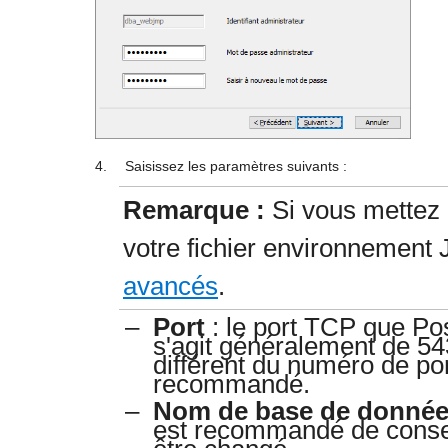
4.
Saisissez les paramètres suivants :
Remarque :
Si vous mettez 
votre fichier environnement 
avancés
.
–
Port
: le port TCP que Po
s'agit généralement de 54
différent du numéro de po
recommandé.
–
Nom de base de donné
est recommandé de cons