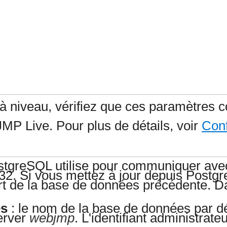
à niveau, vérifiez que ces paramètres 
JMP Live. Pour plus de détails, voir
Conf
stgreSQL utilise pour communiquer avec
32. Si vous mettez à jour depuis Postgre
rt de la base de données précédente. D
es
: le nom de la base de données par déf
erver
webjmp
. L'identifiant administrate