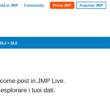
16.1
e
16.0
.
i come post in
JMP Live.
esplorare i tuoi dati.