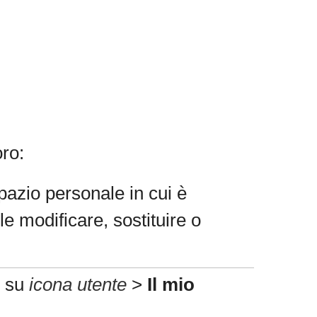
oro:
pazio personale in cui è
e modificare, sostituire o
c su
icona utente
>
Il mio