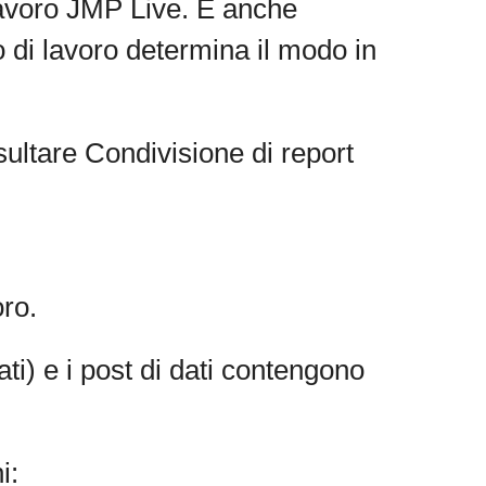
lavoro
JMP Live. È anche
o di lavoro determina il modo in
ultare Condivisione di report
oro.
i) e i post di dati contengono
i: