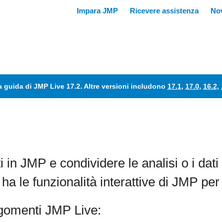
a guida di JMP Live 17.2. Altre versioni includono
17.1
,
17.0
,
16.2
,
i in JMP e condividere le analisi o i dat
a le funzionalità interattive di JMP per 
rgomenti
JMP Live: