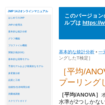
JMP 14.2オンラインマニュアル
このバージョン
はじめてのJMP
ルプは
https://
JMPの使用法
基本的な統計分析
グラフ機能
プロファイル機能
基本的な統計分析
•
一
実験計画(DOE)
ングしたT検定］
基本的な回帰モデル
予測モデルおよび発展的なモデル
［平均/AN
多変量分析
プーリング
品質と工程
信頼性/生存時間分析
［平均/ANOVA］
消費者調査
水準が2つしかな
スクリプトガイド