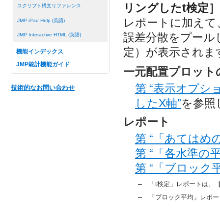
リングしたt検定］
スクリプト構文リファレンス
レポートに加えて
JMP iPad Help (英語)
誤差分散をプール
JMP Interactive HTML (英語)
定）が表示されま
機能インデックス
JMP統計機能ガイド
一元配置プロット
第 “表示オプショ
技術的なお問い合わせ
したX軸”
を参照
レポート
第 “「あてはめ
第 “「各水準の
第 “「ブロック
–
「t検定」レポートは、
［
–
「ブロック平均」レポー