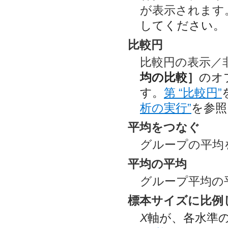
が表示されます
してください。
比較円
比較円の表示／
均の比較］
のオ
す。
第 “比較円”
析の実行”
を参照
平均をつなぐ
グループの平均
平均の平均
グループ平均の
標本サイズに比例
X
軸が、各水準