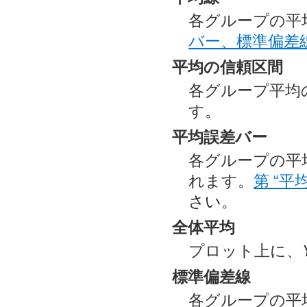
各グループの平
バー、標準偏差線
平均の信頼区間
各グループ平均
す。
平均誤差バー
各グループの平
れます。
第 “
さい。
全体平均
プロット上に、
標準偏差線
各グループの平