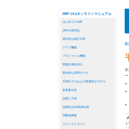
JMP 14.2オンラインマニュアル
はじめてのJMP
JMPの使用法
基本的な統計分析
基
グラフ機能
プロファイル機能
実験計画(DOE)
平
基本的な回帰モデル
ー
予測モデルおよび発展的なモデル
•
多変量分析
•
品質と工程
•
信頼性/生存時間分析
消費者調査
スクリプトガイド