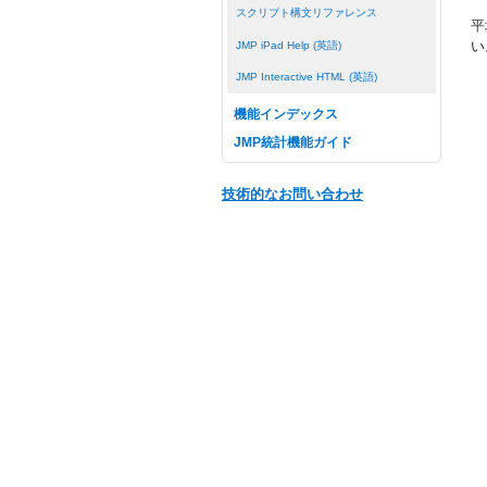
スクリプト構文リファレンス
平
い
JMP iPad Help (英語)
JMP Interactive HTML (英語)
機能インデックス
JMP統計機能ガイド
技術的なお問い合わせ