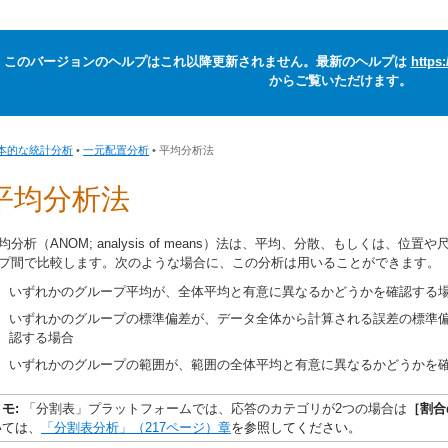
このバージョンのヘルプはこれ以降更新されません。最新のヘルプは
https
からご覧いただけます。
本的な統計分析
•
一元配置分析
• 平均分析法
平均分析法
均分析（ANOM; analysis of means）法は、平均、分散、もしくは、
プ間で比較します。次のような場合に、この分析は用いることができます。
いずれかのグループ平均が、全体平均と有意に異なるかどうかを確認する
いずれかのグループの標準偏差が、データ全体から計算される誤差の標準偏差
認する場合
いずれかのグループの範囲が、範囲の全体平均と有意に異なるかどうかを
メモ:
「分割表」プラットフォームでは、応答のカテゴリが2つの場合は
［割合
いては、
「分割表分析」
（217ページ）章
を参照してください。