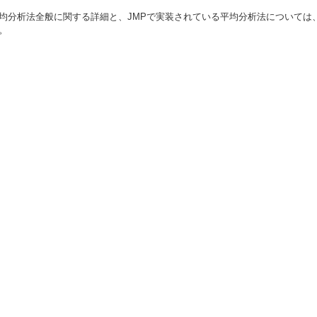
均分析法全般に関する詳細と、JMPで実装されている平均分析法については、Nelso
。