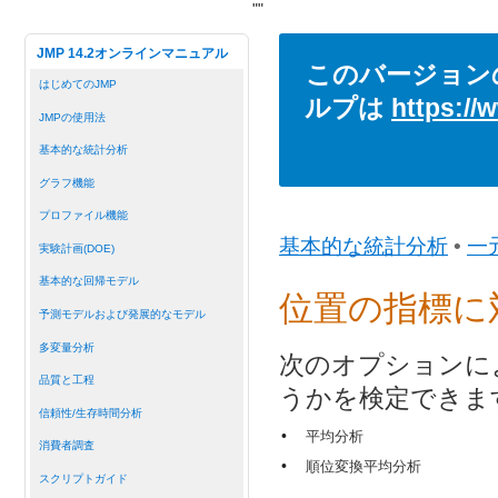
"
"
JMP 14.2オンラインマニュアル
このバージョン
はじめてのJMP
ルプは
https://
JMPの使用法
基本的な統計分析
グラフ機能
プロファイル機能
基本的な統計分析
•
一
実験計画(DOE)
基本的な回帰モデル
位置の指標に
予測モデルおよび発展的なモデル
多変量分析
次のオプションに
品質と工程
うかを検定できま
信頼性/生存時間分析
•
平均分析
消費者調査
•
順位変換平均分析
スクリプトガイド