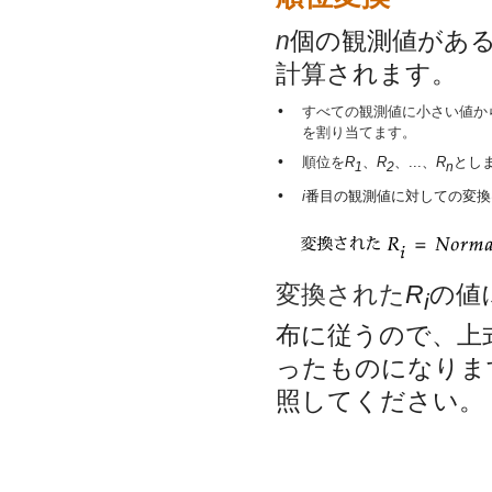
n
個の観測値があ
計算されます。
•
すべての観測値に小さい値か
を割り当てます。
•
順位を
R
、
R
、...、
R
とし
1
2
n
•
i
番目の観測値に対しての変換
変換された
R
の値
i
布に従うので、上
ったものになります。
照してください。