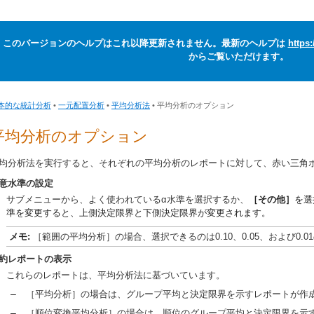
このバージョンのヘルプはこれ以降更新されません。最新のヘルプは
https
からご覧いただけます。
本的な統計分析
•
一元配置分析
•
平均分析法
• 平均分析のオプション
平均分析のオプション
均分析法を実行すると、それぞれの平均分析のレポートに対して、赤い三角
意水準の設定
サブメニューから、よく使われているα水準を選択するか、
［その他］
を選
準を変更すると、上側決定限界と下側決定限界が変更されます。
メモ:
［範囲の平均分析］の場合、選択できるのは0.10、0.05、および0.0
約レポートの表示
これらのレポートは、平均分析法に基づいています。
–
［平均分析］の場合は、グループ平均と決定限界を示すレポートが作
–
［順位変換平均分析］の場合は、順位のグループ平均と決定限界を示