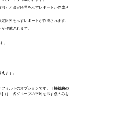
分散）と決定限界を示すレポートが作成さ
均と決定限界を示すレポートが作成されます。
トが作成されます。
す。
替えます。
デフォルトのオプションです。
［接続線の
示］
は、各グループの平均を示す点のみを