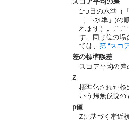
スコア平均の差
1つ目の水準（
（「-水準」)
れます）。ここ
す。同順位の場
ては、
第 “スコ
差の標準誤差
スコア平均の差
Z
標準化された検
いう帰無仮説の
p値
Zに基づく漸近