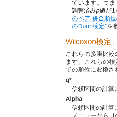
ています。つま
調整済み
p
値が
のペア 併合順位
のDunn検定”
を
Wilcoxon検定
これらの多重比較
ます。これらの検
での順位に変換さ
q*
信頼区間の計算
Alpha
信頼区間の計算
メニューから［