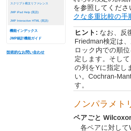
スクリプト構文リファレンス
を参照してくださ
JMP iPad Help (英語)
クな多重比較の手順
JMP Interactive HTML (英語)
ヒント:
なお、反
機能インデックス
JMP統計機能ガイド
Friedman検
ロック内での順位
技術的なお問い合わせ
定します。そして
の列をYに指定し
い。Cochran-M
す。
ノンパラメト
ペアごと Wilcox
各ペアに対してW