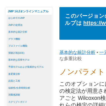
JMP 14.2オンラインマニュアル
このバージョン
はじめてのJMP
ルプは
https://
JMPの使用法
基本的な統計分析
グラフ機能
プロファイル機能
基本的な統計分析
•
一
実験計画(DOE)
な多重比較
基本的な回帰モデル
予測モデルおよび発展的なモデル
ノンパラメト
多変量分析
品質と工程
このオプションに
信頼性/生存時間分析
の検定法が用意さ
消費者調査
アごと Wilco
スクリプトガイド
れらの検定の詳細に