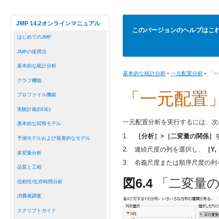
JMP 14.2オンラインマニュアル
このバージョンのヘルプはこ
はじめてのJMP
JMPの使用法
基本的な統計分析
基本的な統計分析
•
一元配置分析
• 「
グラフ機能
「一元配置
プロファイル機能
実験計画(DOE)
一元配置分析を実行するには、次
基本的な回帰モデル
1.
［分析］>［二変量の関係］
予測モデルおよび発展的なモデル
2.
連続尺度の列を選択し、
［Y
多変量分析
3.
名義尺度または順序尺度の列
品質と工程
図6.4
「二変量
信頼性/生存時間分析
消費者調査
スクリプトガイド