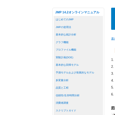
JMP 14.2オンラインマニュアル
はじめてのJMP
JMPの使用法
基本的な統計分析
基
グラフ機能
プロファイル機能
実験計画(DOE)
1.
基本的な回帰モデル
2.
予測モデルおよび発展的なモデル
3.
4.
多変量分析
5.
品質と工程
6.
信頼性/生存時間分析
消費者調査
図
スクリプトガイド