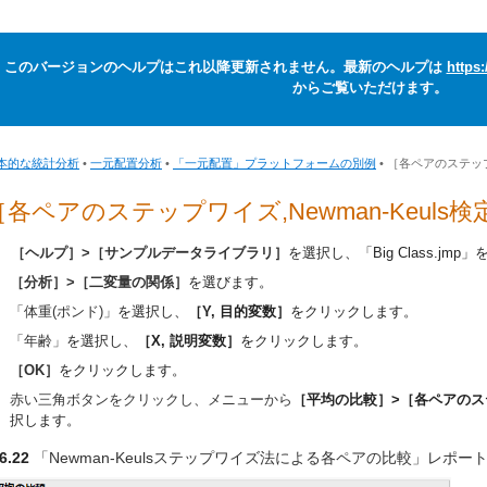
このバージョンのヘルプはこれ以降更新されません。最新のヘルプは
https
からご覧いただけます。
本的な統計分析
•
一元配置分析
•
「一元配置」プラットフォームの別例
• ［各ペアのステップ
［各ペアのステップワイズ,Newman-Keuls
［ヘルプ］>［サンプルデータライブラリ］
を選択し、
「Big Class.jmp」
［分析］>［二変量の関係］
を選びます。
「体重(ポンド)」
を選択し、
［Y, 目的変数］
をクリックします。
「年齢」
を選択し、
［X, 説明変数］
をクリックします。
［OK］
をクリックします。
赤い三角ボタンをクリックし、メニューから
［平均の比較］>［各ペアのステッ
択します。
6.22
「Newman-Keulsステップワイズ法による各ペアの比較」レポー