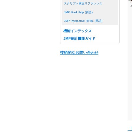
スクリプト構文リファレンス
JMP iPad Help (英語)
JMP Interactive HTML (英語)
機能インデックス
JMP統計機能ガイド
技術的なお問い合わせ
「