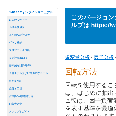
JMP 14.2オンラインマニュアル
このバージョン
はじめてのJMP
ルプは
https://
JMPの使用法
基本的な統計分析
グラフ機能
プロファイル機能
多変量分析
•
因子分析
実験計画(DOE)
基本的な回帰モデル
回転方法
予測モデルおよび発展的なモデル
多変量分析
回転を使用するこ
品質と工程
は、はじめに抽出
信頼性/生存時間分析
回転は、因子負荷量の複
消費者調査
を表す基準を最適
スクリプトガイド