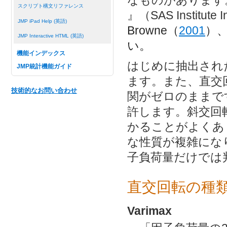
なものがあります。回転の
スクリプト構文リファレンス
』（SAS Institute I
JMP iPad Help (英語)
Browne（
2001
）、F
JMP Interactive HTML (英語)
い。
機能インデックス
はじめに抽出され
JMP統計機能ガイド
ます。また、直交
技術的なお問い合わせ
関がゼロのままで
許します。斜交回
かることがよくあ
な性質が複雑にな
子負荷量だけでは
直交回転の種
Varimax