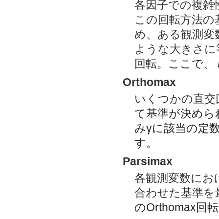
各因子での複雑
この回転方法の
め、ある観測変
ような大きさに
回転。ここで、
Orthomax
いくつかの直交
て基準が決めら
み
γ
に該当の定数
す。
Parsimax
各観測変数にお
合わせた基準を
のOrthomax