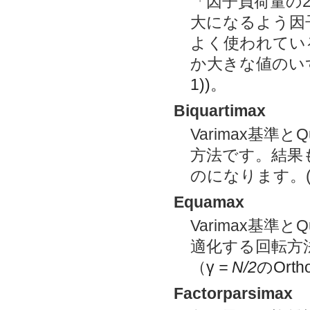
「因子負荷量の
大になるよう因子
よく使われてい
か大きな値のいず
1))。
Biquartimax
Varimax基準
方法です。結果も、
のになります。(Or
Equamax
Varimax基準
適化する回転方
（
γ
= N/2
のOrt
Factorparsimax