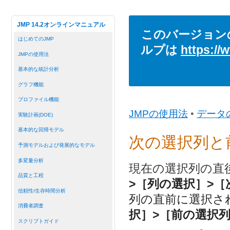
JMP 14.2オンラインマニュアル
このバージョン
はじめてのJMP
ルプは
https://
JMPの使用法
基本的な統計分析
グラフ機能
プロファイル機能
JMPの使用法
•
データ
実験計画(DOE)
基本的な回帰モデル
次の選択列と
予測モデルおよび発展的なモデル
多変量分析
現在の選択列の直
品質と工程
>［列の選択］>［
信頼性/生存時間分析
列の直前に選択さ
消費者調査
択］>［前の選択
スクリプトガイド