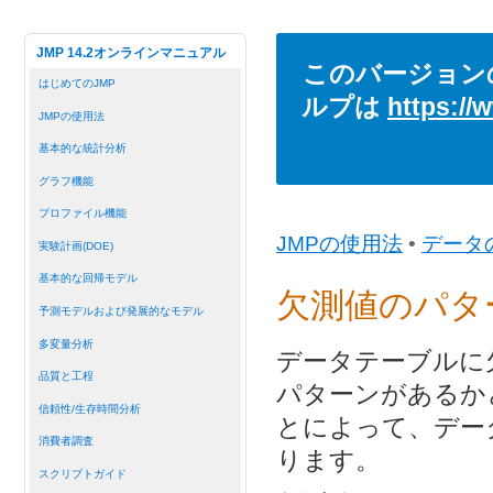
JMP 14.2オンラインマニュアル
このバージョン
はじめてのJMP
ルプは
https://
JMPの使用法
基本的な統計分析
グラフ機能
プロファイル機能
JMPの使用法
•
データ
実験計画(DOE)
基本的な回帰モデル
欠測値のパタ
予測モデルおよび発展的なモデル
多変量分析
データテーブルに
品質と工程
パターンがあるか
信頼性/生存時間分析
とによって、デー
消費者調査
ります。
スクリプトガイド