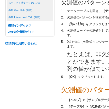
欠測値のパターン
スクリプト構文リファレンス
JMP iPad Help (英語)
1.
データテーブルを開き、
［テ
2.
欠測値のパターンを検索する
JMP Interactive HTML (英語)
3.
［列の追加］
をクリックしま
機能インデックス
4.
欠測値コードを欠測値として
JMP統計機能ガイド
す。
5.
0または1（欠測値インジケ
技術的なお問い合わせ
ます。
たとえば、非欠
とができます。
列の値が似てい
6.
［OK］
をクリックします。
欠測値のパタ
1.
［ヘルプ］>［サンプルデー
2.
［テーブル］>［欠測値パタ