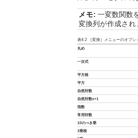
メモ:
一変数関数
変換列が作成され
表4.2
［変換］メニューのオプシ
丸め
一次式
平方根
平方
自然対数
自然対数x+1
指数
常用対数
10のべき乗
3乗根