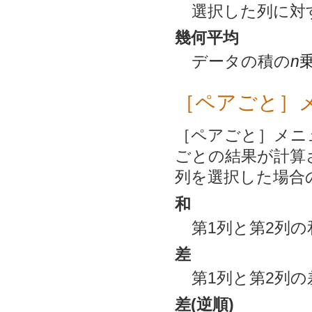
選択した列に対
幾何平均
データの積の
n
［ペアごと］
［ペアごと］メニ
ごとの結果が計算
列を選択した場合
和
第1列と第2列の
差
第1列と第2列の
差(逆順)