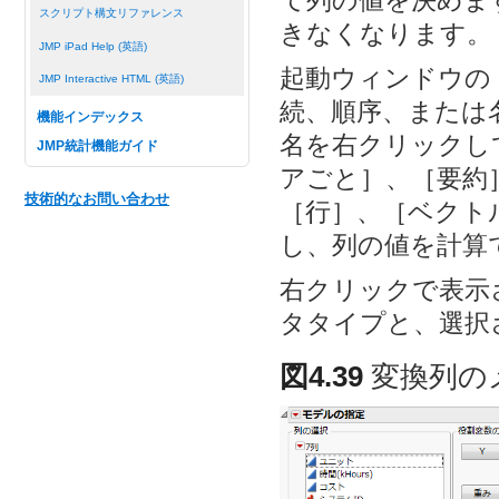
て列の値を決めま
スクリプト構文リファレンス
きなくなります。
JMP iPad Help (英語)
起動ウィンドウの
JMP Interactive HTML (英語)
続、順序、または
機能インデックス
名を右クリックし
JMP統計機能ガイド
アごと］、［要約
技術的なお問い合わせ
［行］、［ベクト
し、列の値を計算
右クリックで表示
タタイプと、選択
図4.39
変換列の