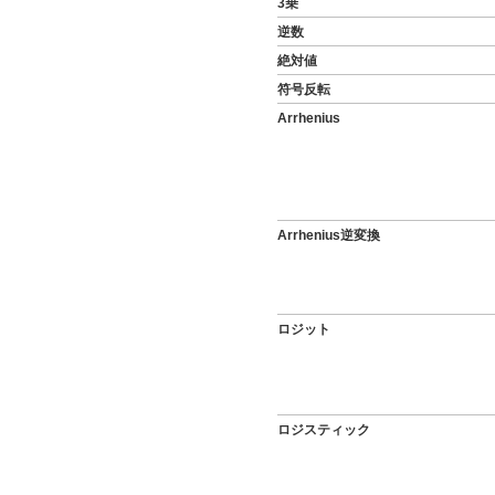
3乗
逆数
絶対値
符号反転
Arrhenius
Arrhenius逆変換
ロジット
ロジスティック