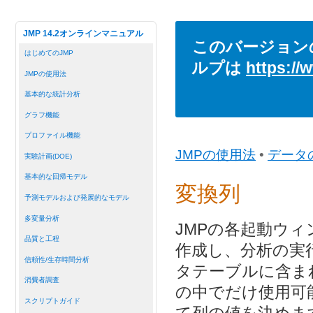
JMP 14.2オンラインマニュアル
このバージョン
はじめてのJMP
ルプは
https://
JMPの使用法
基本的な統計分析
グラフ機能
プロファイル機能
JMPの使用法
•
データ
実験計画(DOE)
基本的な回帰モデル
変換列
予測モデルおよび発展的なモデル
多変量分析
JMPの各起動ウ
品質と工程
作成し、分析の実
信頼性/生存時間分析
タテーブルに含ま
消費者調査
の中でだけ使用可
スクリプトガイド