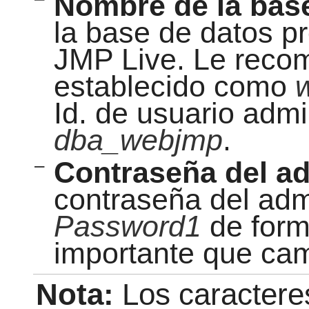
Nombre de la bas
la base de datos p
JMP Live. Le reco
establecido como
Id. de usuario adm
dba_webjmp
.
–
Contraseña del ad
contraseña del adm
Password1
de form
importante que cam
Nota:
Los caractere