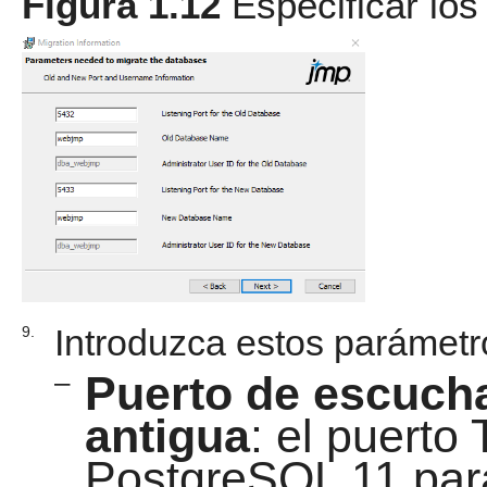
Figura 1.12
Especificar lo
Introduzca estos parámetr
9.
–
Puerto de escucha
antigua
: el puerto
PostgreSQL 11 par