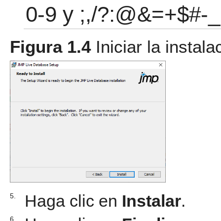
0-9 y ;,/?:@&=+$#-_.
Figura 1.4
Iniciar la insta
Haga clic en
Instalar
.
5.
6.