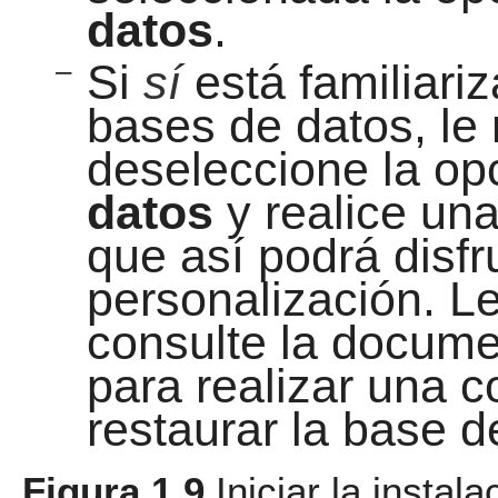
datos
.
–
Si
sí
está familiari
bases de datos, l
deseleccione la op
datos
y realice un
que así podrá disfr
personalización. 
consulte la docum
para realizar una c
restaurar la base d
Figura 1.9
Iniciar la insta