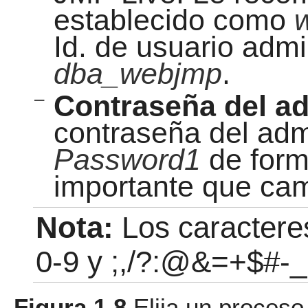
establecido como
Id. de usuario adm
dba_webjmp
.
–
Contraseña del ad
contraseña del adm
Password1
de form
importante que cam
Nota:
Los caractere
0-9 y ;,/?:@&=+$#-_.
Figura 1.8
Elija un proceso