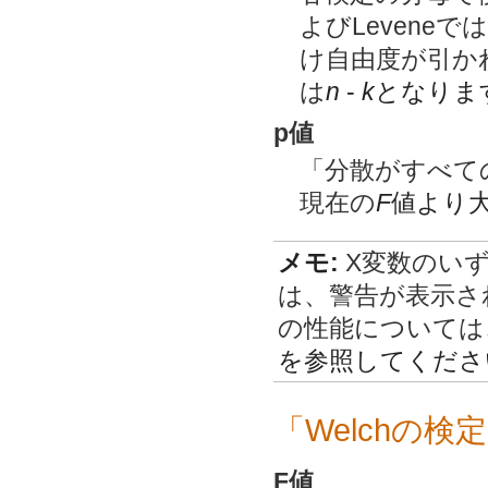
よびLevene
け自由度が引か
は
n
-
k
となりま
p値
「分散がすべて
現在の
F
値より
メモ:
X変数のい
は、警告が表示さ
の性能については、Bro
を参照してくださ
「Welchの
F値