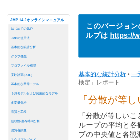
JMP 14.2オンラインマニュアル
このバージョン
はじめてのJMP
ルプは
https://
JMPの使用法
基本的な統計分析
グラフ機能
プロファイル機能
基本的な統計分析
•
一
実験計画(DOE)
検定」レポート
基本的な回帰モデル
予測モデルおよび発展的なモデル
「分散が等し
多変量分析
品質と工程
「分散が等しいこ
信頼性/生存時間分析
ループの平均と各
消費者調査
プの中央値と各観
スクリプトガイド