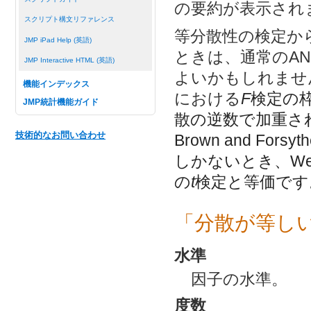
の要約が表示され
スクリプト構文リファレンス
等分散性の検定か
JMP iPad Help (英語)
ときは、通常のAN
JMP Interactive HTML (英語)
よいかもしれません
機能インデックス
における
F
検定の
JMP統計機能ガイド
散の逆数で加重さ
技術的なお問い合わせ
Brown and Forsyt
しかないとき、We
の
t
検定と等価です
「分散が等し
水準
因子の水準。
度数