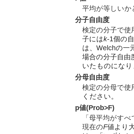
平均が等しいか
分子自由度
検定の分子で使
子には
k
-1個の
は、Welch
場合の分子自由
いたものになり
分母自由度
検定の分母で使
ください。
p値(Prob>F)
「母平均がすべ
現在の
F
値より大