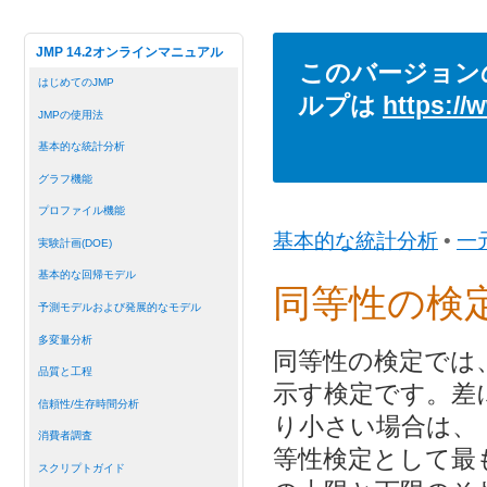
JMP 14.2オンラインマニュアル
このバージョン
はじめてのJMP
ルプは
https://
JMPの使用法
基本的な統計分析
グラフ機能
プロファイル機能
基本的な統計分析
•
一
実験計画(DOE)
基本的な回帰モデル
同等性の検
予測モデルおよび発展的なモデル
多変量分析
同等性の検定では
品質と工程
示す検定です。差
信頼性/生存時間分析
り小さい場合は、
消費者調査
等性検定として最
スクリプトガイド