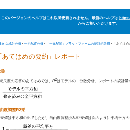
このバージョンのヘルプはこれ以降更新されません。最新のヘルプは
https
からご覧いただけます。
本的な統計分析
•
一元配置分析
•
「一元配置」プラットフォームの統計的詳細
• 「あては
「あてはめの要約」レポート
2乗
2
続尺度の応答のあてはめでは、
R
はモデルの「分散分析」レポートの統計量
由度調整R2乗
2乗値は平方和の比でしたが、自由度調整済みR2乗値は次のように平均平方の