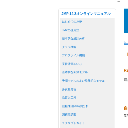
"
"
JMP 14.2オンラインマニュアル
はじめてのJMP
JMPの使用法
基本的な統計分析
基
グラフ機能
プロファイル機能
実験計画(DOE)
R
基本的な回帰モデル
連
予測モデルおよび発展的なモデル
多変量分析
品質と工程
信頼性/生存時間分析
自
消費者調査
R
スクリプトガイド