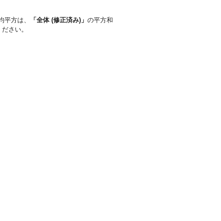
均平方は、
「全体 (修正済み)」
の平方和
ください。