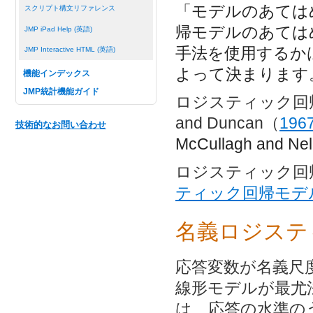
「モデルのあては
スクリプト構文リファレンス
帰モデルのあては
JMP iPad Help (英語)
手法を使用するか
JMP Interactive HTML (英語)
よって決まります
機能インデックス
JMP統計機能ガイド
ロジスティック回帰
and Duncan（
196
技術的なお問い合わせ
McCullagh and Ne
ロジスティック回
ティック回帰モデ
名義ロジステ
応答変数が名義尺
線形モデルが最尤
は、応答の水準の