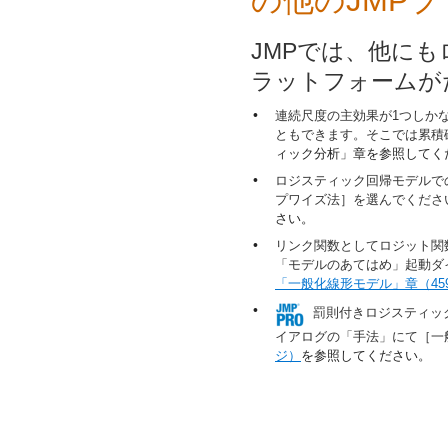
の他のJMP
JMPでは、他に
ラットフォームが
•
連続尺度の主効果が1つしか
ともできます。そこでは累積
ィック分析」章を参照してく
•
ロジスティック回帰モデルで
プワイズ法］を選んでくださ
さい。
•
リンク関数としてロジット関
「モデルのあてはめ」起動ダ
「一般化線形モデル」
章（4
•
罰則付きロジスティッ
イアログの「手法」にて［一
ジ）
を参照してください。