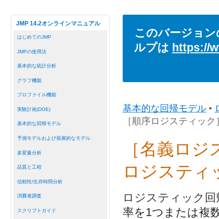
JMP 14.2オンラインマニュアル
このバージョン
はじめてのJMP
ルプは
https://
JMPの使用法
基本的な統計分析
グラフ機能
プロファイル機能
基本的な回帰モデル
•
実験計画(DOE)
［順序ロジスティック
基本的な回帰モデル
予測モデルおよび発展的なモデル
［名義ロジ
多変量分析
ロジスティ
品質と工程
信頼性/生存時間分析
ロジスティック回
消費者調査
率を1つまたは複
スクリプトガイド