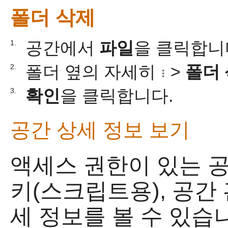
폴더 삭제
공간에서
파일
을 클릭합니
1.
폴더 옆의 자세히
>
폴더
2.
확인
을 클릭합니다.
3.
공간 상세 정보 보기
액세스 권한이 있는 공
키(스크립트용), 공간
세 정보를 볼 수 있습