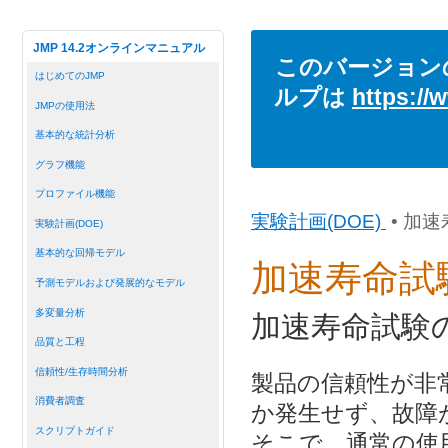
JMP 14.2オンラインマニュアル
このバージョン
はじめてのJMP
ルプは
https://
JMPの使用法
基本的な統計分析
グラフ機能
プロファイル機能
実験計画(DOE)
• 加
実験計画(DOE)
基本的な回帰モデル
加速寿命試
予測モデルおよび発展的なモデル
多変量分析
加速寿命試験
品質と工程
信頼性/生存時間分析
製品の信頼性が非
消費者調査
か発生せず、故障
スクリプトガイド
そこで、通常の使