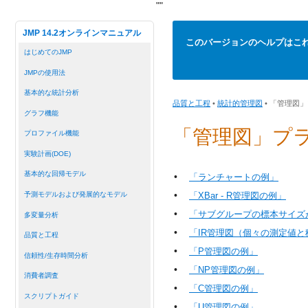
"
"
JMP 14.2オンラインマニュアル
このバージョンのヘルプはこ
はじめてのJMP
JMPの使用法
基本的な統計分析
品質と工程
•
統計的管理図
• 「管理図
グラフ機能
「管理図」プ
プロファイル機能
実験計画(DOE)
基本的な回帰モデル
•
「ランチャートの例」
•
予測モデルおよび発展的なモデル
「XBar - R管理図の例」
•
「サブグループの標本サイズが
多変量分析
•
「IR管理図（個々の測定値
品質と工程
•
「P管理図の例」
信頼性/生存時間分析
•
「NP管理図の例」
消費者調査
•
「C管理図の例」
スクリプトガイド
•
「U管理図の例」