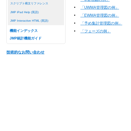
スクリプト構文リファレンス
•
「UWMA管理図の例」
JMP iPad Help (英語)
•
「EWMA管理図の例」
JMP Interactive HTML (英語)
•
「予め集計管理図の例」
•
機能インデックス
「フェーズの例」
JMP統計機能ガイド
技術的なお問い合わせ