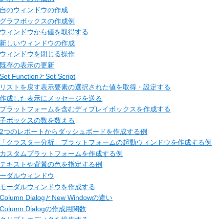
自のウィンドウの作成
グラフボックスの作成例
ウィンドウから値を取得する
新しいウィンドウの作成
ウィンドウを閉じる操作
既存の表示の更新
Set FunctionとSet Script
リストを戻す表示要素の選択された値を取得・設定する
作成した表示にメッセージを送る
プラットフォームを含むディプレイボックスを作成する
子ボックスの数を数える
2つのレポートからダッシュボードを作成する例
「クラスター分析」プラットフォームの起動ウィンドウを作成する例
カスタムプラットフォームを作成する例
テキストや背景の色を指定する例
ーダルウィンドウ
モーダルウィンドウを作成する
Column DialogとNew Windowの違い
Column Dialogの作成用関数