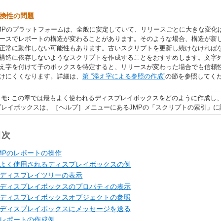
換性の問題
MPのプラットフォームは、全般に安定していて、リリースごとに大きな変化
ースでレポートの構造が変わることがあります。そのような場合、構造が新
正常に動作しない可能性もあります。古いスクリプトを更新し続けなければ
構造に依存しないようなスクリプトを作成することをおすすめします。文字
え字を付けて子のボックスを特定すると、リリースが変わった場合でも信頼
けにくくなります。詳細は、
第 “添え字による参照の作成”
の節を参照してく
メモ:
この章では最もよく使われるディスプレイボックスをどのように作成し
プレイボックスは、［ヘルプ］メニューにあるJMPの「スクリプトの索引」に
目次
MPのレポートの操作
よく使用されるディスプレイボックスの例
ディスプレイツリーの表示
ディスプレイボックスのプロパティの表示
ディスプレイボックスオブジェクトの参照
ディスプレイボックスにメッセージを送る
レポートの作成例