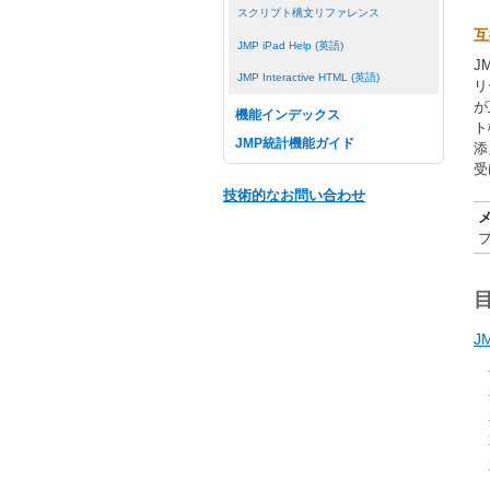
スクリプト構文リファレンス
互
JMP iPad Help (英語)
J
JMP Interactive HTML (英語)
リ
が
機能インデックス
ト
JMP統計機能ガイド
添
受
技術的なお問い合わせ
J