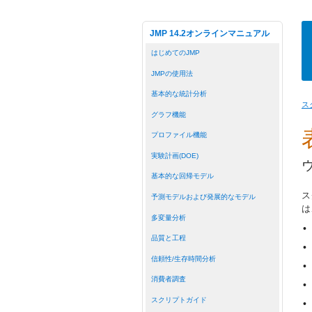
JMP 14.2オンラインマニュアル
はじめてのJMP
JMPの使用法
基本的な統計分析
ス
グラフ機能
プロファイル機能
実験計画(DOE)
基本的な回帰モデル
ス
予測モデルおよび発展的なモデル
は
多変量分析
•
品質と工程
•
信頼性/生存時間分析
•
消費者調査
•
スクリプトガイド
•